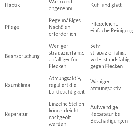
Warm und
Haptik
Kühl und glatt
angenehm
Regelmäßiges
Pflegeleicht,
Pflege
Nachölen
einfache Reinigung
erforderlich
Weniger
Sehr
strapazierfähig,
strapazierfähig,
Beanspruchung
anfälliger für
widerstandsfähig
Flecken
gegen Flecken
Atmungsaktiv,
Weniger
Raumklima
reguliert die
atmungsaktiv
Luftfeuchtigkeit
Einzelne Stellen
Aufwendige
können leicht
Reparatur
Reparatur bei
nachgeölt
Beschädigungen
werden