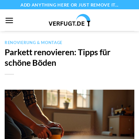
Zum
ADD ANYTHING HERE OR JUST REMOVE IT...
Inhalt
springen
RENOVIERUNG & MONTAGE
Parkett renovieren: Tipps für
schöne Böden