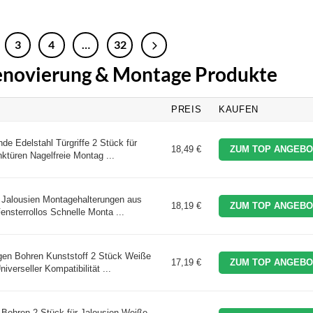
3
4
…
32
Renovierung & Montage Produkte
PREIS
KAUFEN
Edelstahl Türgriffe 2 Stück für
18,49 €
ZUM TOP ANGEBO
ktüren Nagelfreie Montag ...
alousien Montagehalterungen aus
18,19 €
ZUM TOP ANGEBO
ensterrollos Schnelle Monta ...
n Bohren Kunststoff 2 Stück Weiße
17,19 €
ZUM TOP ANGEBO
verseller Kompatibilität ...
Bohren 2 Stück für Jalousien Weiße