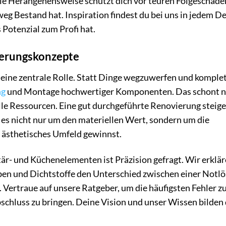
lle Herangehensweise schützt dich vor teuren Folgeschäde
weg Bestand hat. Inspiration findest du bei uns in jedem De
 Potenzial zum Profi hat.
ierungskonzepte
it eine zentrale Rolle. Statt Dinge wegzuwerfen und komple
ng
und Montage hochwertiger Komponenten. Das schont n
le Ressourcen. Eine gut durchgeführte Renovierung steige
 es nicht nur um den materiellen Wert, sondern um die
d ästhetisches Umfeld gewinnst.
r- und Küchenelementen ist Präzision gefragt. Wir erkläre
ben und Dichtstoffe den Unterschied zwischen einer Notl
 Vertraue auf unsere Ratgeber, um die häufigsten Fehler z
schluss zu bringen. Deine Vision und unser Wissen bilden