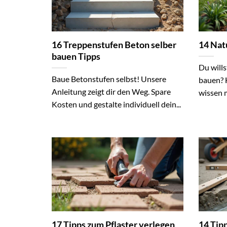
16 Treppenstufen Beton selber
14 Nat
bauen Tipps
Du will
Baue Betonstufen selbst! Unsere
bauen? H
Anleitung zeigt dir den Weg. Spare
wissen m
Kosten und gestalte individuell dein...
17 Tipps zum Pflaster verlegen
14 Tip