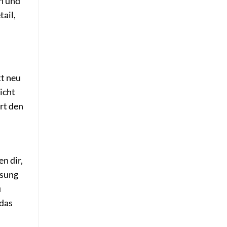
n und
tail,
tt neu
icht
rt den
n dir,
ösung
u
 das