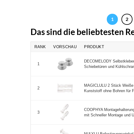
1
2
Das sind die beliebtesten 
RANK
VORSCHAU
PRODUKT
DECOMELODY Selbstklebende 
1
Schiebetüren und Kühlschran
MAGICLULU 2 Stück Weiße J
2
Kunststoff ohne Bohren für F
COOPHYA Montagehalterunge
3
mit Schneller Montage und Uni
NULYLU Befestigungswinkel 