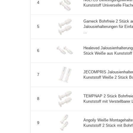
4
Kunststoff Universelle Flach
Garneck Bohrfreie 2 Stück 
Jalousiehalterungen für Einf
5
...
Healeved Jalousienhalterunge
6
Stück Weiße aus Kunststoff 
JECOMPRIS Jalousienhalter
7
Kunststoff Weiße 2 Stück Boh
TEMPNAP 2 Stück Bohrfreie
8
Kunststoff mit Verstellbarer L
Angoily Weiße Montagehalte
9
Kunststoff 2 Stück mit Bohrfre