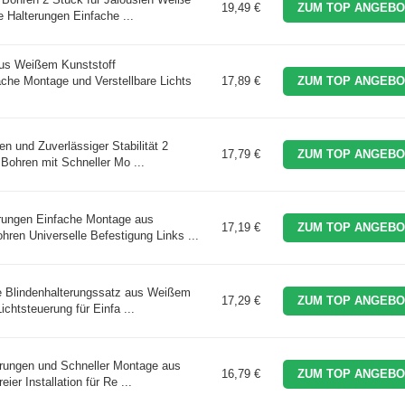
19,49 €
ZUM TOP ANGEBO
e Halterungen Einfache ...
aus Weißem Kunststoff
ache Montage und Verstellbare Lichts
17,89 €
ZUM TOP ANGEBO
n und Zuverlässiger Stabilität 2
17,79 €
ZUM TOP ANGEBO
Bohren mit Schneller Mo ...
ungen Einfache Montage aus
17,19 €
ZUM TOP ANGEBO
ren Universelle Befestigung Links ...
 Blindenhalterungssatz aus Weißem
17,29 €
ZUM TOP ANGEBO
ichtsteuerung für Einfa ...
rungen und Schneller Montage aus
16,79 €
ZUM TOP ANGEBO
ier Installation für Re ...