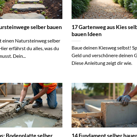
ursteinwege selber bauen
17 Gartenweg aus Kies sel
bauen Ideen
st einen Natursteinweg selber
Baue deinen Kiesweg selbst! S
ier erfährst du alles, was du
Geld und verschönere deinen G
usst. Dein...
Diese Anleitung zeigt dir wie.
ps: Bodenplatte selber
14 Fundament selber baue