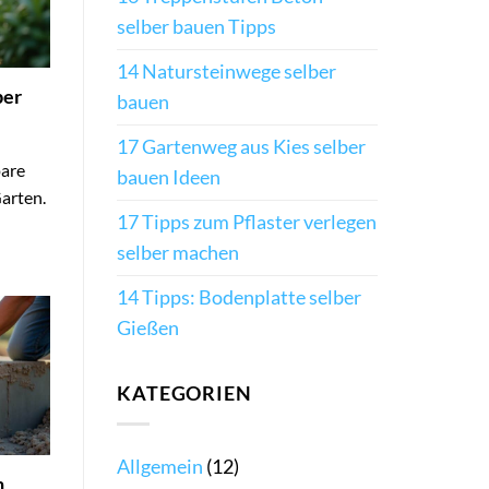
selber bauen Tipps
14 Natursteinwege selber
ber
bauen
17 Gartenweg aus Kies selber
pare
bauen Ideen
arten.
17 Tipps zum Pflaster verlegen
selber machen
14 Tipps: Bodenplatte selber
Gießen
KATEGORIEN
Allgemein
(12)
n