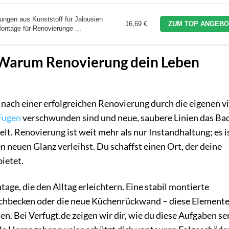
ngen aus Kunststoff für Jalousien
16,69 €
ZUM TOP ANGEBO
ontage für Renovierunge ...
 Warum Renovierung dein Leben
s nach einer erfolgreichen Renovierung durch die eigenen v
Fugen
verschwunden sind und neue, saubere Linien das Ba
t. Renovierung ist weit mehr als nur Instandhaltung; es is
 neuen Glanz verleihst. Du schaffst einen Ort, der deine
ietet.
age, die den Alltag erleichtern. Eine stabil montierte
schbecken oder die neue Küchenrückwand – diese Element
. Bei Verfugt.de zeigen wir dir, wie du diese Aufgaben se