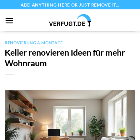
Zum
ADD ANYTHING HERE OR JUST REMOVE IT...
Inhalt
springen
RENOVIERUNG & MONTAGE
Keller renovieren Ideen für mehr
Wohnraum