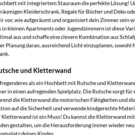
ochbett mit integriertem Stauraum die perfekte Lösung! U
geräumigen Kleiderschrank, Regale für Bücher und Deko od
dir vor, wie aufgeräumt und organisiert dein Zimmer sein w
rs in kleinen Apartments oder Jugendzimmern ist diese Var
imal aus und schaffe eine clevere Kombination aus Schlaf
er Planung daran, ausreichend Licht einzuplanen, sowohl f
rank.
utsche und Kletterwand
ufregenderes als ein Hochbett mit Rutsche und Kletterwan
 in einen aufregenden Spielplatz. Die Rutsche sorgt für 
rend die Kletterwand die motorischen Fähigkeiten und di
ktion auf die Sicherheit und verwende kindgerechte Materi
 Kletterwand ist ein Muss! Du kannst die Kletterwand mit
aden gestalten, um die Herausforderung immer wieder neu
ngsplatz deines Kindes.