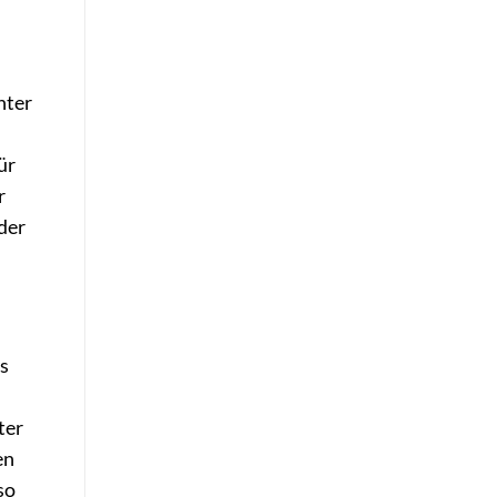
nter
ür
r
der
s
ter
en
so