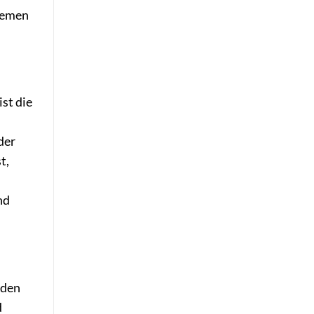
quemen
st die
der
t,
nd
 den
d