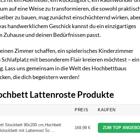
um auf eine Weise zu transformieren, die sowohl praktisch
t selber zu bauen, mag zunächst einschüchternd wirken, abe
twas handwerklichem Geschick kannst du ein einzigartiges
em Zuhause und deinen Bedürfnissen passt.
leinen Zimmer schaffen, ein spielerisches Kinderzimmer
 Schlafplatz mit besonderem Flair kreieren möchtest – ein
ng. Lass uns gemeinsam in die Welt des Hochbettbaus
cken, die dich begeistern werden!
Hochbett Lattenroste Produkte
PREIS
KAUFEN
ett Stockbett 90x200 cm,Hochbett
169,99 €
ZUM TOP ANGEBO
stockbett mit Lattenrost Sc ...