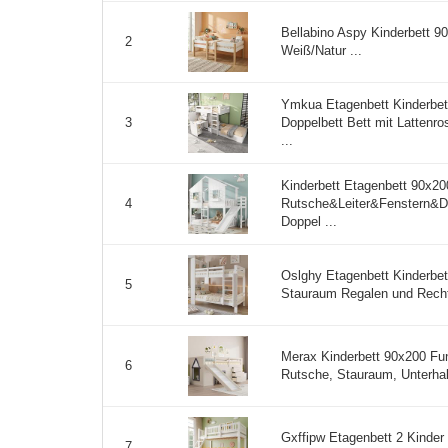
Bellabino Aspy Kinderbett 
2
Weiß/Natur ...
Ymkua Etagenbett Kinderbet
Doppelbett Bett mit Lattenro
3
...
Kinderbett Etagenbett 90x20
Rutsche&Leiter&Fenstern&D
4
Doppel ...
Oslghy Etagenbett Kinderbet
5
Stauraum Regalen und Rechtw
Merax Kinderbett 90x200 Fun
6
Rutsche, Stauraum, Unterhalt
Gxffipw Etagenbett 2 Kinder
7