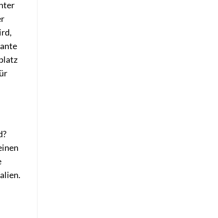
nter
er
ird,
iante
platz
ür
d?
einen
e
alien.