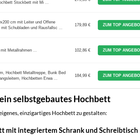
ochbett Stockbett mit Mi ...
0x200 cm mit Leiter und Offene
179,89 €
ZUM TOP ANGEBO
 mit Schubladen und Rausfallsc ...
 mit Metallrahmen ...
102,86 €
ZUM TOP ANGEBO
, Hochbett Metalltreppe, Bunk Bed
184,99 €
ZUM TOP ANGEBO
ngsleitern, Hochbetten Erwa ...
dein selbstgebautes Hochbett
n eigenes, einzigartiges Hochbett zu gestalten:
 mit integriertem Schrank und Schreibtisch