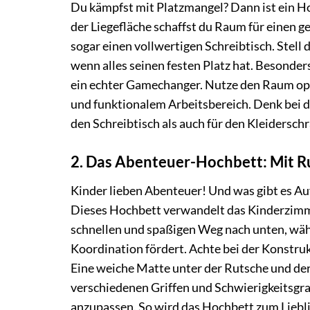
Du kämpfst mit Platzmangel? Dann ist ein H
der Liegefläche schaffst du Raum für einen 
sogar einen vollwertigen Schreibtisch. Stell 
wenn alles seinen festen Platz hat. Besonde
ein echter Gamechanger. Nutze den Raum opt
und funktionalem Arbeitsbereich. Denk bei d
den Schreibtisch als auch für den Kleidersch
2. Das Abenteuer-Hochbett: Mit R
Kinder lieben Abenteuer! Und was gibt es A
Dieses Hochbett verwandelt das Kinderzimmer
schnellen und spaßigen Weg nach unten, wäh
Koordination fördert. Achte bei der Konstru
Eine weiche Matte unter der Rutsche und der
verschiedenen Griffen und Schwierigkeitsgr
anzupassen. So wird das Hochbett zum Liebli