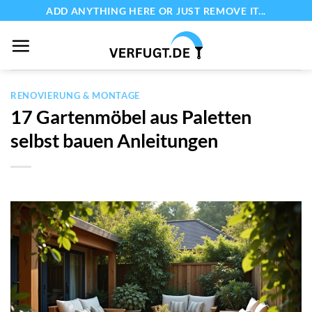
Zum
ADD ANYTHING HERE OR JUST REMOVE IT...
Inhalt
springen
RENOVIERUNG & MONTAGE
17 Gartenmöbel aus Paletten
selbst bauen Anleitungen