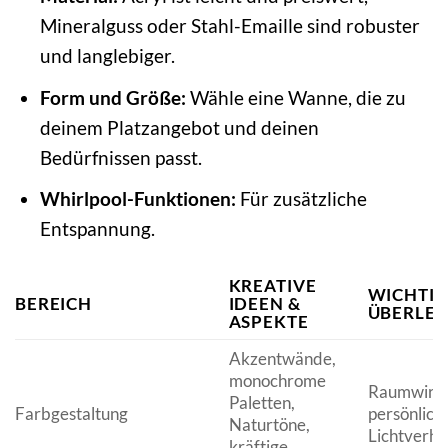
Mineralguss oder Stahl-Emaille sind robuster
und langlebiger.
Form und Größe:
Wähle eine Wanne, die zu
deinem Platzangebot und deinen
Bedürfnissen passt.
Whirlpool-Funktionen:
Für zusätzliche
Entspannung.
KREATIVE
WICHTIG
BEREICH
IDEEN &
ÜBERLE
ASPEKTE
Akzentwände,
monochrome
Raumwirku
Paletten,
Farbgestaltung
persönlich
Naturtöne,
Lichtverhä
kräftige