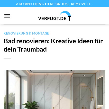
Zum
ADD ANYTHING HERE OR JUST REMOVE IT...
Inhalt
springen
RENOVIERUNG & MONTAGE
Bad renovieren: Kreative Ideen für
dein Traumbad