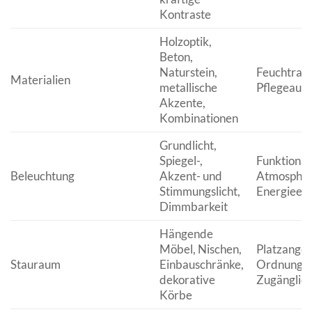
Kontraste
Holzoptik,
Beton,
Naturstein,
Feuchtraum
Materialien
metallische
Pflegeauf
Akzente,
Kombinationen
Grundlicht,
Spiegel-,
Funktionali
Beleuchtung
Akzent- und
Atmosphär
Stimmungslicht,
Energieeff
Dimmbarkeit
Hängende
Möbel, Nischen,
Platzangeb
Stauraum
Einbauschränke,
Ordnungss
dekorative
Zugänglich
Körbe