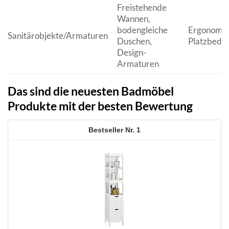
Freistehende
Wannen,
bodengleiche
Ergonomie, 
Sanitärobjekte/Armaturen
Duschen,
Platzbedar
Design-
Armaturen
Das sind die neuesten Badmöbel
Produkte mit der besten Bewertung
1