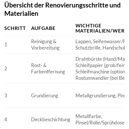
Übersicht der Renovierungsschritte und
Materialien
WICHTIGE
SCHRITT
AUFGABE
MATERIALIEN/WERK
Reinigung &
Lappen, Seifenwasser/Fet
1
Vorbereitung
Schutzbrille, Handschuhe
Drahtbürste (Hand/Masc
Rost- &
Schleifpapier (grob/fein),
2
Farbentfernung
Schleifmaschine (optional
Rostumwandler (bei Beda
3
Grundierung
Metallgrundierung, Pinse
Metallfarbe,
4
Deckbeschichtung
Pinsel/Rolle/Sprühdose