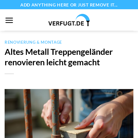
Zum
ADD ANYTHING HERE OR JUST REMOVE IT...
Inhalt
springen
RENOVIERUNG & MONTAGE
Altes Metall Treppengeländer
renovieren leicht gemacht